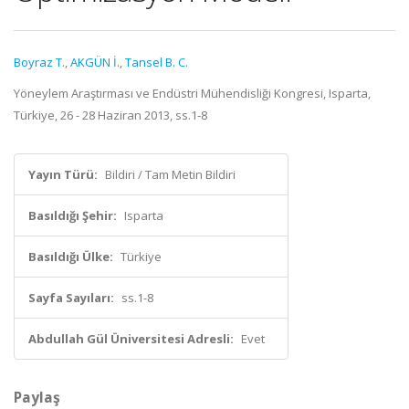
Boyraz T.
,
AKGÜN İ.
,
Tansel B. C.
Yöneylem Araştırması ve Endüstri Mühendisliği Kongresi, Isparta,
Türkiye, 26 - 28 Haziran 2013, ss.1-8
Yayın Türü:
Bildiri / Tam Metin Bildiri
Basıldığı Şehir:
Isparta
Basıldığı Ülke:
Türkiye
Sayfa Sayıları:
ss.1-8
Abdullah Gül Üniversitesi Adresli:
Evet
Paylaş