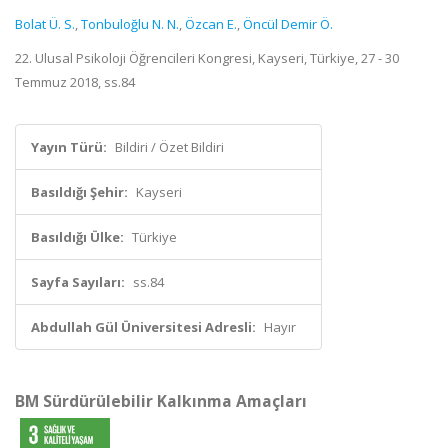
Bolat Ü. S.
,
Tonbuloğlu N. N.
,
Özcan E.
,
Öncül Demir Ö.
22. Ulusal Psikoloji Öğrencileri Kongresi, Kayseri, Türkiye, 27 - 30
Temmuz 2018, ss.84
Yayın Türü:
Bildiri / Özet Bildiri
Basıldığı Şehir:
Kayseri
Basıldığı Ülke:
Türkiye
Sayfa Sayıları:
ss.84
Abdullah Gül Üniversitesi Adresli:
Hayır
BM Sürdürülebilir Kalkınma Amaçları