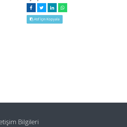
Atıf İçin Kopyala
letişim Bilgileri