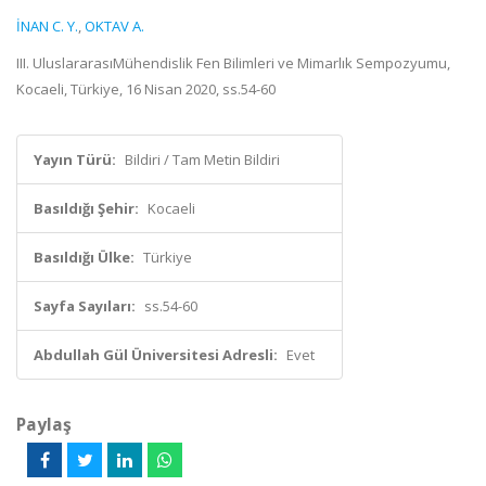
İNAN C. Y.
,
OKTAV A.
III. UluslararasıMühendislik Fen Bilimleri ve Mimarlık Sempozyumu,
Kocaeli, Türkiye, 16 Nisan 2020, ss.54-60
Yayın Türü:
Bildiri / Tam Metin Bildiri
Basıldığı Şehir:
Kocaeli
Basıldığı Ülke:
Türkiye
Sayfa Sayıları:
ss.54-60
Abdullah Gül Üniversitesi Adresli:
Evet
Paylaş