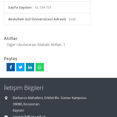
Sayfa Sayıları:
ss.134-153
Abdullah Gül Üniversitesi Adresli:
Evet
Atıflar
Diğer Uluslararası Makale Atıfları: 1
Paylaş
İletişim Bilgileri
Barbaros Mahallesi, Erkilet Blv. Sümer Kampüsü
38080, Kocasinan
Kayseri
research@agu.edu.tr