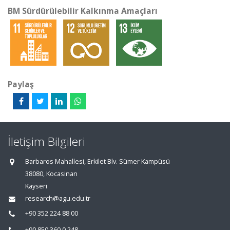
BM Sürdürülebilir Kalkınma Amaçları
Paylaş
İletişim Bilgileri
Barbaros Mahallesi, Erkilet Blv. Sümer Kampüsü
38080, Kocasinan
Kayseri
research@agu.edu.tr
+90 352 224 88 00
+90 850 360 0 248