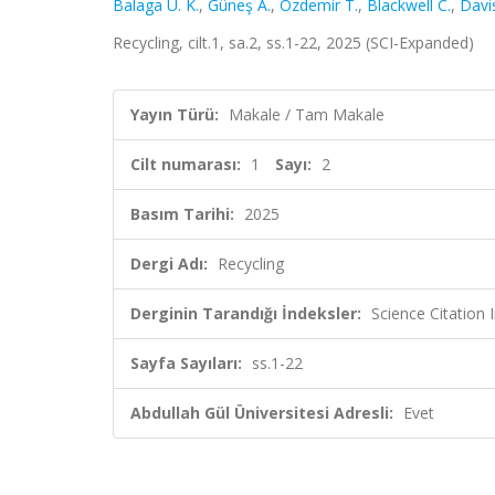
Balaga U. K.
,
Güneş A.
,
Özdemir T.
,
Blackwell C.
,
Davi
Recycling, cilt.1, sa.2, ss.1-22, 2025 (SCI-Expanded)
Yayın Türü:
Makale / Tam Makale
Cilt numarası:
1
Sayı:
2
Basım Tarihi:
2025
Dergi Adı:
Recycling
Derginin Tarandığı İndeksler:
Science Citatio
Sayfa Sayıları:
ss.1-22
Abdullah Gül Üniversitesi Adresli:
Evet