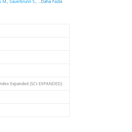
s M.
,
Sauerbrunn S.
,
...Daha Fazla
n Index Expanded (SCI-EXPANDED)