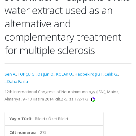
water extract used as an
alternative and
complementary treatment
for multiple sclerosis
Sen A.
,
TOPÇU G.
,
Ozgun O.
,
KOLAK U.
,
Hacibekiroglu I.
,
Celik G.
,
...Daha Fazla
12th International Congress of Neuroimmunology (ISNI), Mainz,
Almanya, 9 - 13 Kasım 2014, cilt.275, ss.172-173
Yayın Türü:
Bildiri / Özet Bildiri
Cilt numarası:
275