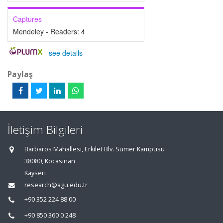
Captures
Mendeley - Readers:
4
-
see details
Paylaş
İletişim Bilgileri
Barbaros Mahallesi, Erkilet Blv. Sümer Kampüsü
38080, Kocasinan
Kayseri
research@agu.edu.tr
+90 352 224 88 00
+90 850 360 0 248