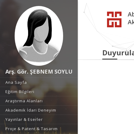
Ab
A
Duyurul
Arş. Gör. ŞEBNEM SOYLU
Ana Sayfa
Eğitim Bilgileri
Araştırma Alanları
Akademik İdari Deneyim
Yayınlar & Eserler
Proje & Patent & Tasarım