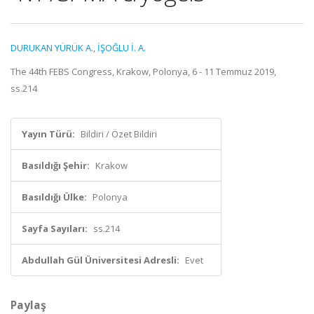
DURUKAN YÜRÜK A.
,
İŞOĞLU İ. A.
The 44th FEBS Congress, Krakow, Polonya, 6 - 11 Temmuz 2019,
ss.214
Yayın Türü:
Bildiri / Özet Bildiri
Basıldığı Şehir:
Krakow
Basıldığı Ülke:
Polonya
Sayfa Sayıları:
ss.214
Abdullah Gül Üniversitesi Adresli:
Evet
Paylaş