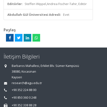
Editörler:
Steffen Wippel,Andrea Fischer-Tahir, Editör
Abdullah Gül Üniversitesi Adresli:
Evet
Paylaş
İletişim Bilgileri
Barbaros Mahallesi, Erkilet Blv. Sümer Kampüsü
38080, Kocasinan
Kayseri
research@agu.edu.tr
+90 352 224 88 00
+90 850 360 0 248
+90 352 338 88 28