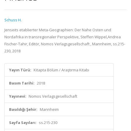
Schuss H.
Jenseits etablierter Meta-Geographien: Der Nahe Osten und
Nordafrika in transregionaler Perspektive, Steffen Wippel,Andrea
Fischer-Tahir, Editör, Nomos Verlagsgesellschaft , Mannheim, ss.215-
230, 2018
Yayın Türü:
Kitapta Bölüm / Araştırma Kitabı
Basım Tarihi:
2018
Yayınevi:
Nomos Verlagsgesellschaft
Basıldığı Şehir:
Mannheim
Sayfa Sayıları:
ss.215-230