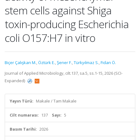
stem cells against Shiga
toxin-producing Escherichia
coli O157:H7 in vitro
Biçer Çalışkan M.
,
Öztürk E.
,
Şener F.
,
Türkyılmaz S.
,
Fidan Ö.
Journal of Applied Microbiology, cilt.137, sa.5, ss.1-15, 2026 (SCI-
Expanded)
Yayın Türü:
Makale / Tam Makale
Cilt numarası:
137
Sayı:
5
Basım Tarihi:
2026