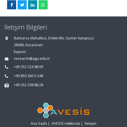
İletişim Bilgileri
Barbaros Mahallesi, Erkilet Blv. Sümer Kampüsü
38080, Kocasinan
Kayseri
research@agu.edu.tr
+90 352 224 88 00
+90 850 360 0 248
+90 352 338 88 28
Ana Sayfa
|
AVESİS Hakkında
|
İletişim