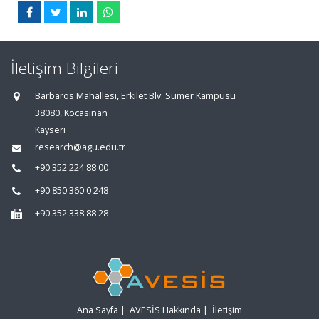
İletişim Bilgileri
Barbaros Mahallesi, Erkilet Blv. Sümer Kampüsü
38080, Kocasinan
Kayseri
research@agu.edu.tr
+90 352 224 88 00
+90 850 360 0 248
+90 352 338 88 28
Ana Sayfa
|
AVESİS Hakkında
|
İletişim