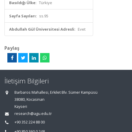
Basıldığı Ülke:
Türkiye
Sayfa Sayıları:
ss.95
Abdullah Gül Üniversitesi Adresli:
Evet
Paylaş
İletişim Bilgileri
Barbaros Mahallesi, Erkilet Blv. Sümer Kampüsü
38080, Kocasinan
Kayseri
research@agu.edu.tr
+90 352 224 88 00
+90 850 360 0 248