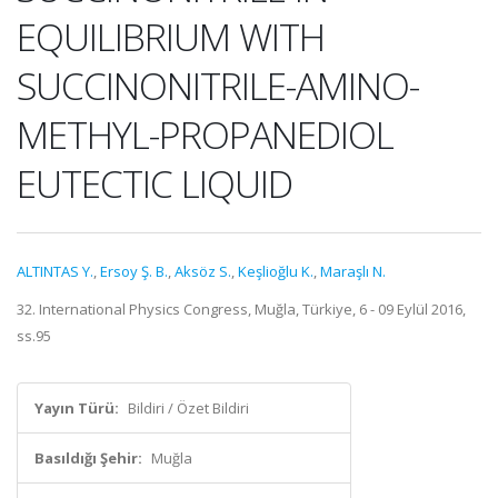
EQUILIBRIUM WITH
SUCCINONITRILE-AMINO-
METHYL-PROPANEDIOL
EUTECTIC LIQUID
ALTINTAS Y.
,
Ersoy Ş. B.
,
Aksöz S.
,
Keşlioğlu K.
,
Maraşlı N.
32. International Physics Congress, Muğla, Türkiye, 6 - 09 Eylül 2016,
ss.95
Yayın Türü:
Bildiri / Özet Bildiri
Basıldığı Şehir:
Muğla