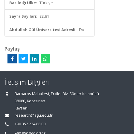
Basıldığı Ülke:
Türkiye
Sayfa Sayıları:
ss.81
Abdullah Gül Üniversitesi Adresli:
Evet
Paylaş
İletişim Bilgileri
Barbaros Mahallesi, Erkilet Blv. Sümer Kampüsü
38080, Kocasinan
Kayseri
research@agu.edu.tr
+90 352 224 88 00
+90 850 360 0 248