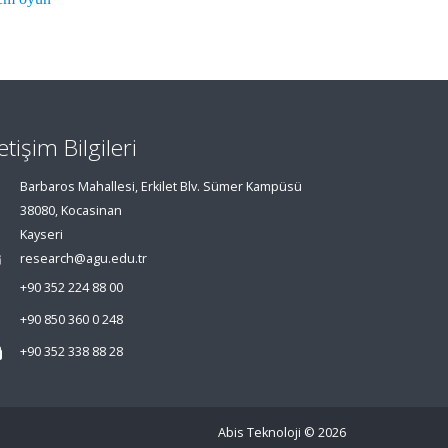
letişim Bilgileri
Barbaros Mahallesi, Erkilet Blv. Sümer Kampüsü
38080, Kocasinan
Kayseri
research@agu.edu.tr
+90 352 224 88 00
+90 850 360 0 248
+90 352 338 88 28
Abis Teknoloji
© 2026