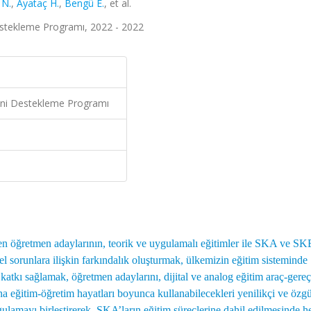
 N.
,
Ayataç H.
,
Bengü E.
, et al.
Destekleme Programı, 2022 - 2022
erini Destekleme Programı
ren öğretmen adaylarının, teorik ve uygulamalı eğitimler ile SKA ve SK
sel sorunlara ilişkin farkındalık oluşturmak, ülkemizin eğitim sisteminde
atkı sağlamak, öğretmen adaylarını, dijital ve analog eğitim araç-gereç
a eğitim-öğretim hayatları boyunca kullanabilecekleri yenilikçi ve özg
gulamayı birleştirerek, SKA’ların eğitim süreçlerine dahil edilmesinde