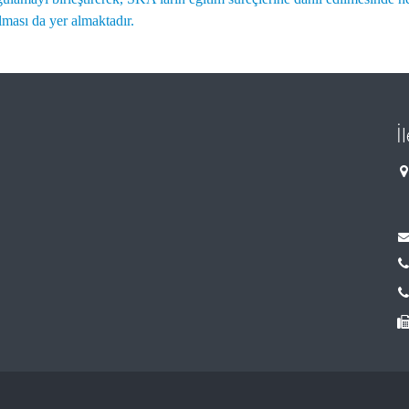
ılması da yer almaktadır.
İ