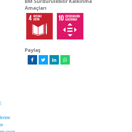
BM Sürdürülebilir Kalkınma
Amaçları
Paylaş
E
lerine
ün
 hem oyun