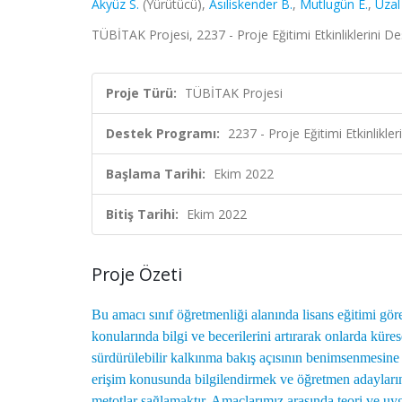
Akyüz S.
(Yürütücü),
Asıliskender B.
,
Mutlugün E.
,
Uzal
TÜBİTAK Projesi, 2237 - Proje Eğitimi Etkinliklerini 
Proje Türü:
TÜBİTAK Projesi
Destek Programı:
2237 - Proje Eğitimi Etkinlikl
Başlama Tarihi:
Ekim 2022
Bitiş Tarihi:
Ekim 2022
Proje Özeti
Bu amacı sınıf öğretmenliği alanında lisans eğitimi gö
konularında bilgi ve becerilerini artırarak onlarda küre
sürdürülebilir kalkınma bakış açısının benimsenmesine k
erişim konusunda bilgilendirmek ve öğretmen adayların
metotlar sağlamaktır. Amaçlarımız arasında teori ve uy