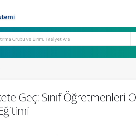
stemi
.
te Geç: Sınıf Öğretmenleri O
Eğitimi