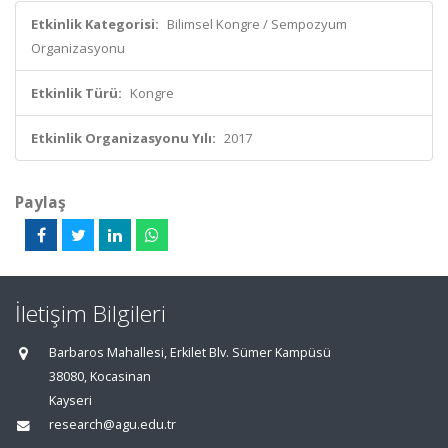
Etkinlik Kategorisi:
Bilimsel Kongre / Sempozyum
Organizasyonu
Etkinlik Türü:
Kongre
Etkinlik Organizasyonu Yılı:
2017
Paylaş
İletişim Bilgileri
Barbaros Mahallesi, Erkilet Blv. Sümer Kampüsü
38080, Kocasinan
Kayseri
research@agu.edu.tr