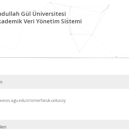
dullah Gül Üniversitesi
kademik Veri Yönetim Sistemi
ri
/avesis.agu.edu.tr/omerfaruk.unlusoy
leri