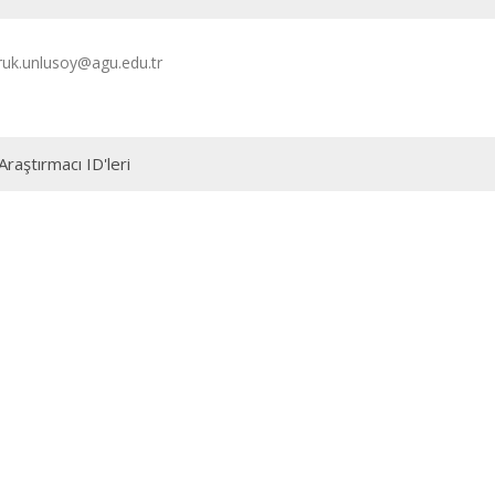
uk.unlusoy@agu.edu.tr
Araştırmacı ID'leri