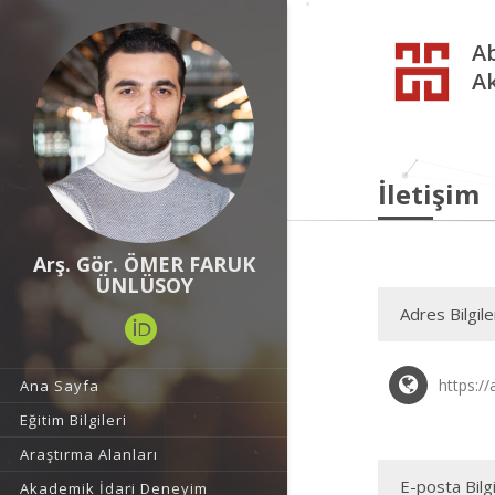
Ab
A
İletişim
Arş. Gör. ÖMER FARUK
ÜNLÜSOY
Adres Bilgile
https:/
Ana Sayfa
Eğitim Bilgileri
Araştırma Alanları
E-posta Bilgi
Akademik İdari Deneyim