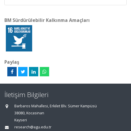
BM Sürdürülebilir Kalkınma Amaçları
Paylaş
İletişim Bilgileri
Barbaros Mahallesi, Erkilet Blv. Sümer Kampüsü
38080, Kocasinan
Kayseri
research@agu.edu.tr