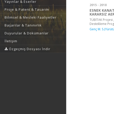
Yayınlar & Eserler
2015 - 2018
Proje & Patent & Tasarım
ESNEK KANAT
KARARSIZ AE
Bilimsel & Mesleki Faaliyetler
TÜBİTAK Projesi ,
Destekleme Pro
Başarılar & Tanınırlık
Genç M. S.(Yürüt
Duyurular & Dokümanlar
İletişim
Özgeçmiş Dosyası İndir