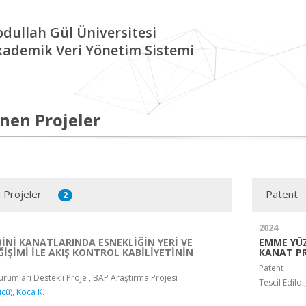
dullah Gül Üniversitesi
kademik Veri Yönetim Sistemi
nen Projeler
 Projeler
Patent
2
2024
İNİ KANATLARINDA ESNEKLİĞİN YERİ VE
EMME YÜZ
İŞİMİ İLE AKIŞ KONTROL KABİLİYETİNİN
KANAT PR
Patent
rumları Destekli Proje , BAP Araştırma Projesi
Tescil Edild
ücü)
,
Koca K.