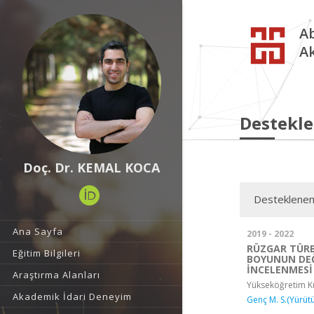
Ab
A
Destekle
Doç. Dr. KEMAL KOCA
Desteklenen
Ana Sayfa
2019 - 2022
RÜZGAR TÜRB
Eğitim Bilgileri
BOYUNUN DEĞ
İNCELENMESİ
Araştırma Alanları
Yükseköğretim Ku
Akademik İdari Deneyim
Genç M. S.(Yürüt