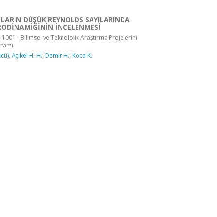
LARIN DÜŞÜK REYNOLDS SAYILARINDA
RODİNAMİĞİNİN İNCELENMESİ
 1001 - Bilimsel ve Teknolojik Araştırma Projelerini
gramı
ücü)
,
Açıkel H. H.
,
Demir H.
,
Koca K.