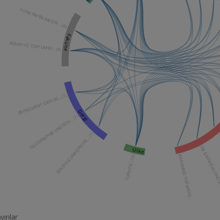
YONETIM BILIMLERI ... (6)
Fakülte
INSAN VE TOPLUM BI... (6)
ZEITSCHRIFT DER DE... (1)
Dergi
GEOGRAPHIE UND SCH... (1)
ERCIYES UNIVERSITE... (1)
D
DIE ENTWICKLUNG
Ülke
TURKIYE (12)
BRANDING THE MIDDL...
yınlar