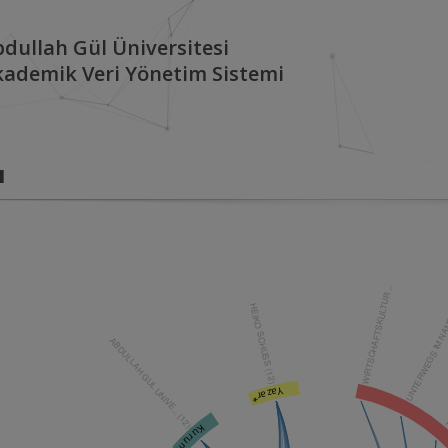
dullah Gül Üniversitesi
kademik Veri Yönetim Sistemi
ı
WIRTSCHAFTSKULTUR ...
HEIKO SCHUSS (12)
UNTERWEGS IM NA
ABDULLAH GUL UNIVE... (12)
T
Yazar*
Kurum