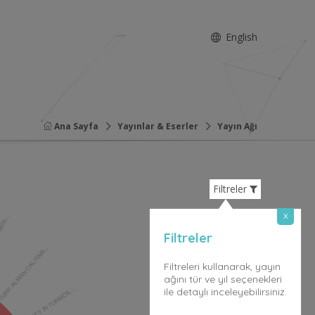
English
Ana Sayfa
Yayınlar & Eserler
Yayın Ağı
Filtreler
x
MEN...
Filtreler
URK-ALMAN CALISMA...
Filtreleri kullanarak, yayın
ağını tür ve yıl seçenekleri
TURKEY IN TURMOIL:...
ile detaylı inceleyebilirsiniz.