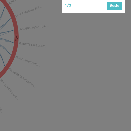
1/2
Başla
OLAF FARSCHID: ZAK...
LÄNDERBERICHT TURK...
Yayın
JENSEITS ETABLIERT...
ISLAM: EINHEIT UND...
DIE SCHWARZMEERSYN...
IE POLITISCHE UND...
 DE...