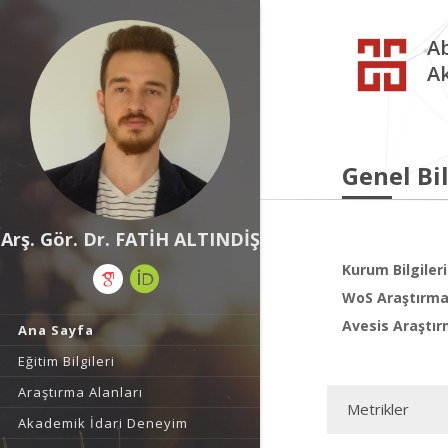
Ab
A
Genel Bil
Arş. Gör. Dr. FATİH ALTINDİŞ
Kurum Bilgileri
WoS Araştırma 
Avesis Araştır
Ana Sayfa
Eğitim Bilgileri
Araştırma Alanları
Metrikler
Akademik İdari Deneyim