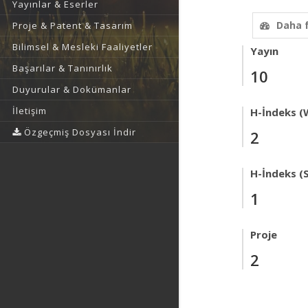
Yayınlar & Eserler
Daha 
Proje & Patent & Tasarım
Bilimsel & Mesleki Faaliyetler
Yayın
Başarılar & Tanınırlık
10
Duyurular & Dokümanlar
İletişim
H-İndeks (
Özgeçmiş Dosyası İndir
2
H-İndeks (
1
Proje
2