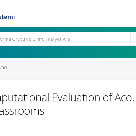
stemi
IO...
utational Evaluation of Acou
lassrooms